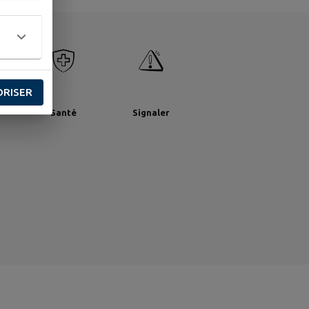
ORISER
nts
Santé
Signaler