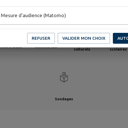
Mesure d'audience (Matomo)
REFUSER
VALIDER MON CHOIX
AUT
Établissements
Établisseme
oîte à idées
Commerces
culturels
scolaires
Sondages