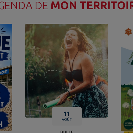
GENDA DE
MON TERRITOI
11
AOÛT
BULLE