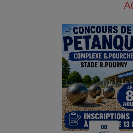
A
08
AOÛT