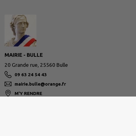
MAIRIE - BULLE
20 Grande rue, 25560 Bulle
09 63 24 54 43
mairie.bulle@orange.fr
M'Y RENDRE
www.commune-de-bulle.fr