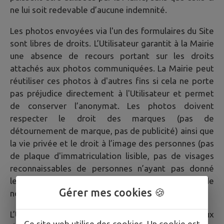
ne lui soit redevable d’aucune indemnité.
Les photos envoyées via l'un des formulaires du Site
sont libres de droits. L’Utilisateur garantit à la Mairie
une absence de recours portant sur les droits
attachés aux photos communiquées. La Mairie peut
réutiliser ces photos à d'autres fins si cela ne porte
pas préjudice directement à l'Utilisateur et permet
de conserver l’anonymat. Les photos doivent
respecter le droit des marques (pas de
détournement de marque, pas de publicité) ainsi que
la vie privée et le droit à l’image des personnes (pas
de plaque d'immatriculation lisible, pas de visages
reconnaissables de personnes n’ayant pas donné
leur accord pour la publication de leur image, pas de
Gérer mes cookies 🍪
noms).
L’Utilisateur est averti que la Mairie a accès aux
Ce site web utilise des cookies. Un cookie est