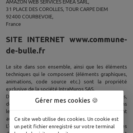
AMAZON WEB SERVICES EMEA SARL,
31 PLACE DES COROLLES, TOUR CARPE DIEM
92400 COURBEVOIE,
France
SITE INTERNET
www.commune-
de-bulle.fr
Le site dans son ensemble, ainsi que les éléments
techniques qui le composent (éléments graphiques,
animations, code source etc.) sont la propriété
exclusive de la société IntraMuros SAS.
De plus, les textes, images, photographies,
Gérer mes cookies 🍪
documents, ainsi que toutes œuvres intégrées dans
le site sont la propriété de la Mairie ou de tiers ayant
autorisé la Mairie à les utiliser.
Ce site web utilise des cookies. Un cookie est
L’ensemble de ces éléments constituent des œuvres
un petit fichier enregistré sur votre terminal