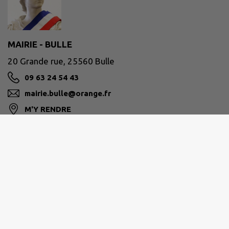
MAIRIE - BULLE
20 Grande rue, 25560 Bulle
09 63 24 54 43
mairie.bulle@orange.fr
M'Y RENDRE
www.commune-de-bulle.fr