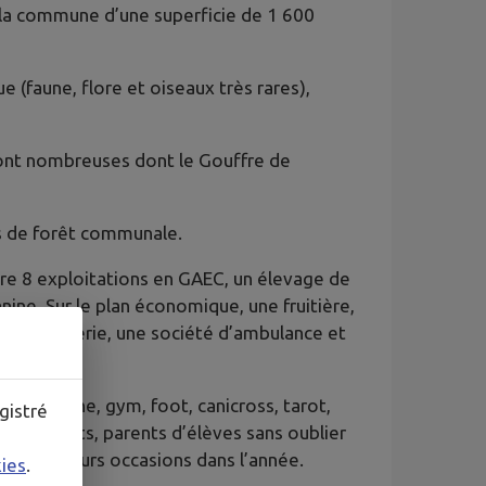
n, la commune d’une superficie de 1 600
 (faune, flore et oiseaux très rares),
sont nombreuses dont le Gouffre de
s de forêt communale.
ore 8 exploitations en GAEC, un élevage de
ne. Sur le plan économique, une fruitière,
 une boucherie, une société d’ambulance et
 de marche, gym, foot, canicross, tarot,
gistré
combattants, parents d’élèves sans oublier
ge à plusieurs occasions dans l’année.
kies
.