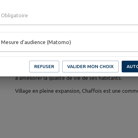
Dans la mairie se trouve les locaux de la bibliothèqu
âge et du tout nouveau club d’aquariophilie.
Obligatoire
Sur la zone de loisirs qui s’étend jusqu’au rond-point
fêtes devant laquelle viennent d’être installé un dist
l’école qui comprend 110 élèves répartis en 5 classes
Mesure d'audience (Matomo)
peut accueillir 12 enfants, les aires de jeux, le terra
l’aire multisports.
REFUSER
VALIDER MON CHOIX
AUT
La Municipalité poursuivra chaque année ses projets v
à améliorer la qualité de vie de ses habitants.
Village en pleine expansion, Chaffois est une commun