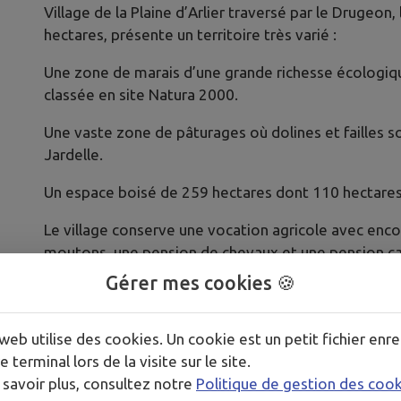
Village de la Plaine d’Arlier traversé par le Drugeo
hectares, présente un territoire très varié :
Une zone de marais d’une grande richesse écologique
classée en site Natura 2000.
Une vaste zone de pâturages où dolines et failles 
Jardelle.
Un espace boisé de 259 hectares dont 110 hectare
Le village conserve une vocation agricole avec enc
moutons, une pension de chevaux et une pension cani
la société des carrières de Chaffois, un restaurant,
Gérer mes cookies 🍪
quelques artisans.
La vie associative est très dynamique avec des clubs
web utilise des cookies. Un cookie est un petit fichier enre
chant chorale. Les associations de chasse, anciens 
e terminal lors de la visite sur le site.
le comité d’animation de Chaffois qui anime le villa
 savoir plus, consultez notre
Politique de gestion des coo