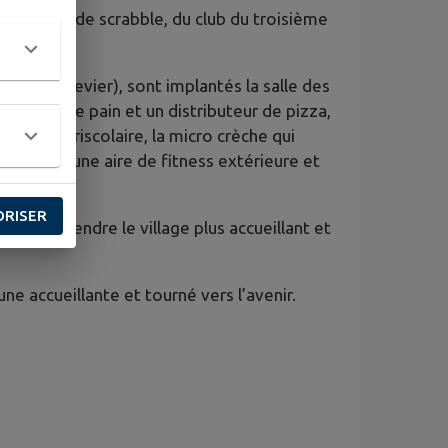
e, du club de scrabble, du club du troisième
 (Frasne-Levier), sont implantés la salle des
ributeur de pain et un distributeur de pizza,
 et le périscolaire, la micro crèche qui
in de foot, une aire de fitness extérieure et
ORISER
isant à rendre le village plus accueillant et
e accueillante et tourné vers l’avenir.