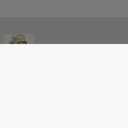
MAIRIE - BULLE
20 Grande rue, 25560 Bulle
09 63 24 54 43
mairie.bulle@orange.fr
M'Y RENDRE
www.commune-de-bulle.fr