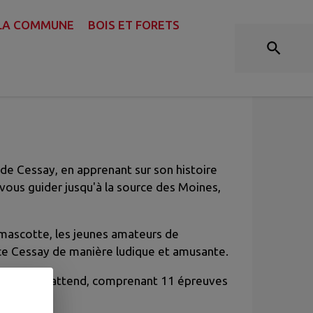
 LA COMMUNE
BOIS ET FORETS
 de Cessay, en apprenant sur son histoire
-vous guider jusqu'à la source des Moines,
 mascotte, les jeunes amateurs de
ce Cessay de manière ludique et amusante.
portif vous attend, comprenant 11 épreuves
.