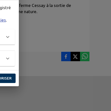
ction de la ferme Cessay à la sortie de
gistré
e en pleine nature.
kies
.
ORISER