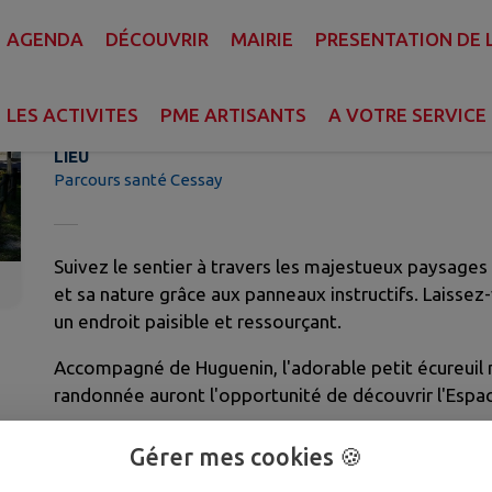
AGENDA
DÉCOUVRIR
MAIRIE
PRESENTATION DE
Parcours santé Cessay
LES ACTIVITES
PME ARTISANTS
A VOTRE SERVICE
LIEU
Parcours santé Cessay
Suivez le sentier à travers les majestueux paysages
et sa nature grâce aux panneaux instructifs. Laissez
un endroit paisible et ressourçant.
Accompagné de Huguenin, l'adorable petit écureuil
randonnée auront l'opportunité de découvrir l'Espa
Pour les plus aventureux et sportifs, un parcours s
Gérer mes cookies 🍪
en bois pour tester votre agilité et votre endurance