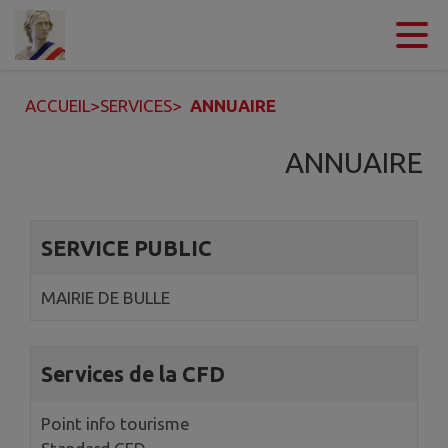
Contenu
Menu
Recherche
Pied de page
ACCUEIL
>
SERVICES
>
ANNUAIRE
ANNUAIRE
2 annuaires trouvés.
SERVICE PUBLIC
MAIRIE DE BULLE
Services de la CFD
Point info tourisme