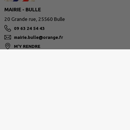
MAIRIE - BULLE
20 Grande rue, 25560 Bulle
09 63 24 54 43
mairie.bulle@orange.fr
M'Y RENDRE
www.commune-de-bulle.fr
PLATEAU DE FRASNE ET DU VAL DU DRUGEON
3 rue de la Gare - 25560 FRASNE