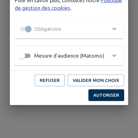
Pour en savoir plus, consultez notre
Politique
Plateau de Frasne et du Val du Drugeon
de gestion des cookies
.
Obligatoire
Mesure d'audience (Matomo)
REFUSER
VALIDER MON CHOIX
AUTORISER