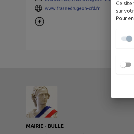
Ce site 
www.frasnedrugeon-cfd.fr
sur votr
Pour en
MAIRIE - BULLE