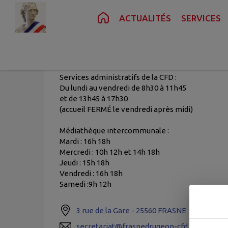
Contenu
Menu
Recherche
Pied de page
ACTUALITÉS
SERVICES
PLATEAU DE FRASN
Horaires d'ouverture
Services administratifs de la CFD :
Du lundi au vendredi de 8h30 à 11h45
et de 13h45 à 17h30
(accueil FERMÉ le vendredi après midi)
Médiathèque intercommunale :
Mardi : 16h 18h
Mercredi : 10h 12h et 14h 18h
Jeudi : 15h 18h
Vendredi : 16h 18h
Samedi :9h 12h
3 rue de la Gare - 25560 FRASNE
secretariat@frasnedrugeon-cfd.fr