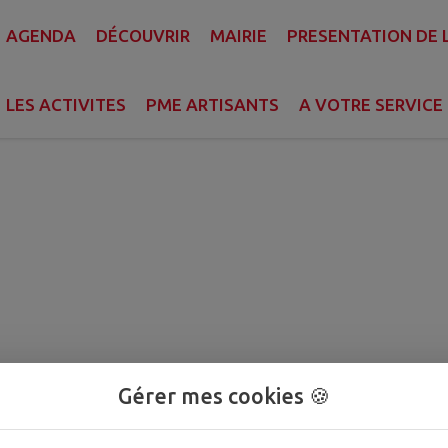
AGENDA
DÉCOUVRIR
MAIRIE
PRESENTATION DE
E ET DU VAL DU DRUGEON
LES ACTIVITES
PME ARTISANTS
A VOTRE SERVICE
Gérer mes cookies 🍪