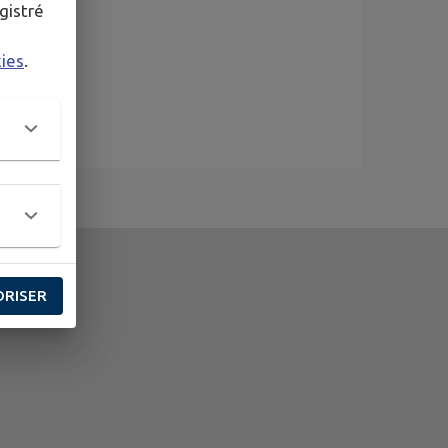
gistré
kies
.
ORISER