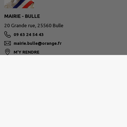
MAIRIE - BULLE
20 Grande rue, 25560 Bulle
09 63 24 54 43
mairie.bulle@orange.fr
M'Y RENDRE
www.commune-de-bulle.fr
PLATEAU DE FRASNE ET DU VAL DU DRUGEON