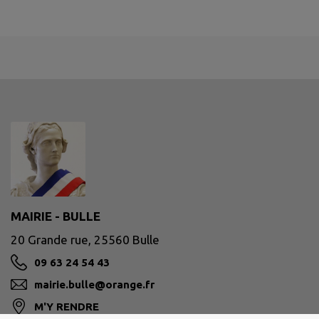
MAIRIE - BULLE
20 Grande rue, 25560 Bulle
09 63 24 54 43
mairie.bulle@orange.fr
M'Y RENDRE