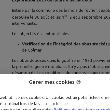
Initiée par la commune dès le mois de février, l’expl
er
déroulée le 30 août et les 1
, 2 et 3 septembre 20
intervenants.
Les objectifs étaient multiples :
Vérification de l’intégrité des obus
stockés
p
de Colmar :
Les obus déposés dans le gouffre en 1923 provienne
la première guerre mondiale. Il n’y a pas d’obus chim
désamorcés. Les conditions de conservations (temp
nous n’avons pas constaté de dégradation particulière
Gérer mes cookies 🍪
d’explosion.
Prélèvements d’eau et de sédiments
par un 
web utilise des cookies. Un cookie est un petit fichier enre
en amont et en aval des munitions ainsi qu’à l
e terminal lors de la visite sur le site.
du gouffre de Jardelle :
 savoir plus, consultez notre
Politique de gestion des coo