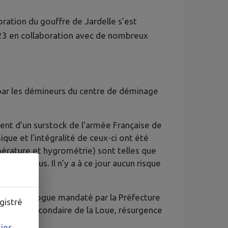
oration du gouffre de Jardelle s’est
23 en collaboration avec de nombreux
ar les démineurs du centre de déminage
nt d’un surstock de l’armée Française de
ique et l’intégralité de ceux-ci ont été
érature et hygrométrie) sont telles que
 des obus. Il n’y a à ce jour aucun risque
hydrogéologue mandaté par la Préfecture
gistré
a source secondaire de la Loue, résurgence
kies
.