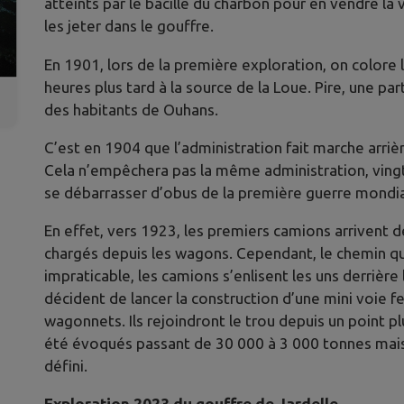
atteints par le bacille du charbon pour en vendre la v
les jeter dans le gouffre.
En 1901, lors de la première exploration, on colore l
heures plus tard à la source de la Loue. Pire, une pa
des habitants de Ouhans.
C’est en 1904 que l’administration fait marche arrièr
Cela n’empêchera pas la même administration, vingt 
se débarrasser d’obus de la première guerre mondial
En effet, vers 1923, les premiers camions arrivent de
chargés depuis les wagons. Cependant, le chemin qui
impraticable, les camions s’enlisent les uns derrière
décident de lancer la construction d’une mini voie 
wagonnets. Ils rejoindront le trou depuis un point p
été évoqués passant de 30 000 à 3 000 tonnes mais
défini.
Exploration 2023 du gouffre de Jardelle