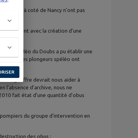
Hydrologie à coté de Nancy n’ont pas
notamment avec la création d’une
secours spéléo du Doubs a pu établir une
ineur et des plongeurs spéléo ont
e gouffre.
ORISER
nd du gouffre devrait nous aider à
 en l’absence d’archive, nous ne
2010 fait état d’une quantité d’obus
 pompiers du groupe d’intervention en
destruction des obus :