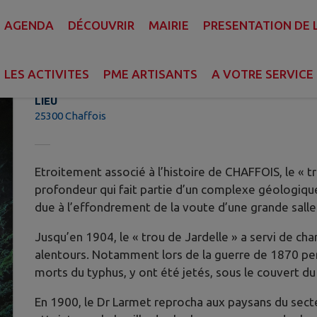
AGENDA
DÉCOUVRIR
MAIRIE
PRESENTATION DE
Le Gouffre de Jardelle
LES ACTIVITES
PME ARTISANTS
A VOTRE SERVICE
LIEU
25300 Chaffois
Etroitement associé à l’histoire de CHAFFOIS, le « t
profondeur qui fait partie d’un complexe géologique
due à l’effondrement de la voute d’une grande salle
Jusqu’en 1904, le « trou de Jardelle » a servi de cha
alentours. Notamment lors de la guerre de 1870 pen
morts du typhus, y ont été jetés, sous le couvert du
En 1900, le Dr Larmet reprocha aux paysans du secte