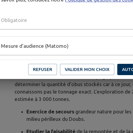
Les analyses effectuées par le laboratoire Eurofin 
permises de détecter de trace de pollution
Obligatoire
Amélioration de la connaissance du gouffre
cartographie 3D :
Mesure d'audience (Matomo)
A l’aide d’un drone et d’un scanner 3D, l’équipe du 
cartographie détaillée du gouffre. Un plongeur-dém
également explorés les syphons se trouvant après l
REFUSER
VALIDER MON CHOIX
AUT
Une meilleure connaissance de la topographie du fo
déterminer la quantité d’obus stockés car à ce jour,
connaissons pas le tonnage exact. L’exploration de 
estimée à 3 000 tonnes.
Exercice de secours
grandeur nature pour les
milieu périlleux du Doubs.
Etudier la faisabilité
de la remontée et de la 