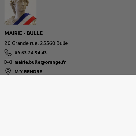
MAIRIE - BULLE
20 Grande rue, 25560 Bulle
09 63 24 54 43
mairie.bulle@orange.fr
M'Y RENDRE
www.commune-de-bulle.fr