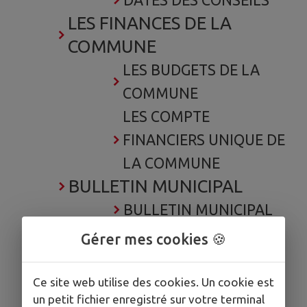
DATES DES CONSEILS
LES FINANCES DE LA
COMMUNE
LES BUDGETS DE LA
COMMUNE
LES COMPTE
FINANCIERS UNIQUE DE
LA COMMUNE
BULLETIN MUNICIPAL
BULLETIN MUNICIPAL
LES ELUS
Gérer mes cookies 🍪
LES ELUS
URBANISME
Ce site web utilise des cookies. Un cookie est
un petit fichier enregistré sur votre terminal
URBANISME