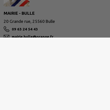
MAIRIE - BULLE
20 Grande rue, 25560 Bulle
09 63 24 54 43
mairie.bulle@orange.fr
M'Y RENDRE
www.commune-de-bulle.fr
PLATEAU DE FRASNE ET DU VAL DU DRUGEON