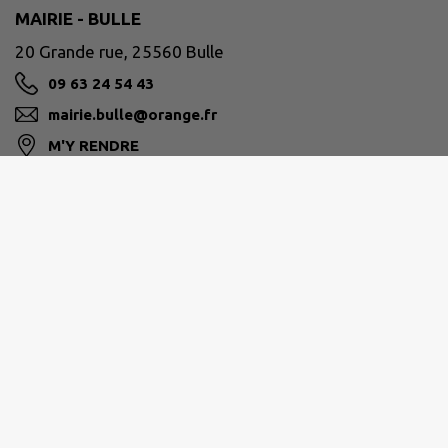
MAIRIE - BULLE
20 Grande rue, 25560 Bulle
09 63 24 54 43
mairie.bulle@orange.fr
M'Y RENDRE
www.commune-de-bulle.fr
PLATEAU DE FRASNE ET DU VAL DU DRUGEON
3 rue de la Gare - 25560 FRASNE