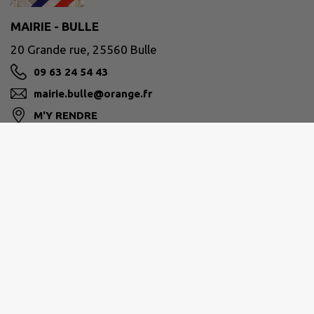
MAIRIE - BULLE
20 Grande rue, 25560 Bulle
09 63 24 54 43
mairie.bulle@orange.fr
M'Y RENDRE
www.commune-de-bulle.fr
PLATEAU DE FRASNE ET DU VAL DU DRUGEON
3 rue de la Gare - 25560 FRASNE