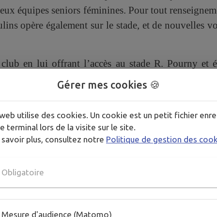
ux équipes seniors féminines. Pour tout renseigne
ins opère également sur le stade, et de nouvelles vo
club en lui offrant l’accès au stade R. Pourny et é
Gérer mes cookies 🍪
richir le paysage footballistique du Haut-Doubs !
web utilise des cookies. Un cookie est un petit fichier enre
e terminal lors de la visite sur le site.
 savoir plus, consultez notre
Politique de gestion des coo
Obligatoire
Mesure d'audience (Matomo)