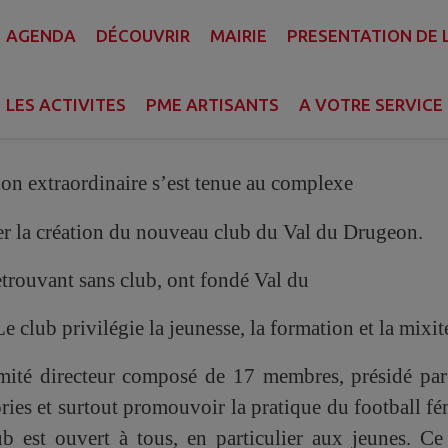
AGENDA
DÉCOUVRIR
MAIRIE
PRESENTATION DE
éminin dans le Haut-
Doubs : naissance du club du
LES ACTIVITES
PME ARTISANTS
A VOTRE SERVICE
on extraordinaire s’est tenue au complexe
ser la création du nouveau club du Val du Drugeon.
etrouvant sans club, ont fondé Val du
club privilégie la jeunesse, la formation et la mixit
ité directeur composé de 17 membres, présidé par
ries et surtout promouvoir la pratique du football f
ub est ouvert à tous, en particulier aux jeunes. Ce