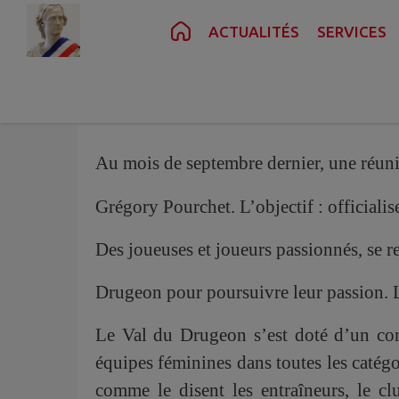
Contenu
Menu
Recherche
Pied de page
ACTUALITÉS
SERVICES
Un nouveau souffle pour le football f
Au mois de septembre dernier, une réuni
Grégory Pourchet. L’objectif : officiali
Des joueuses et joueurs passionnés, se r
Drugeon pour poursuivre leur passion. Le 
Le Val du Drugeon s’est doté d’un com
équipes féminines dans toutes les catégo
comme le disent les entraîneurs, le cl