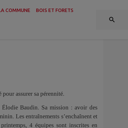
VAL DU DRUGEON
 LA COMMUNE
BOIS ET FORETS
 Val du Drugeon
é pour assurer sa pérennité.
 Élodie Baudin. Sa mission : avoir des
éminin. Les entraînements s’enchaînent et
 printemps, 4 équipes sont inscrites en