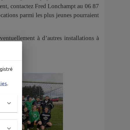
ment, contactez Fred Lonchampt au 06 87
cations parmi les plus jeunes pourraient
ventuellement à d’autres installations à
gistré
kies
.