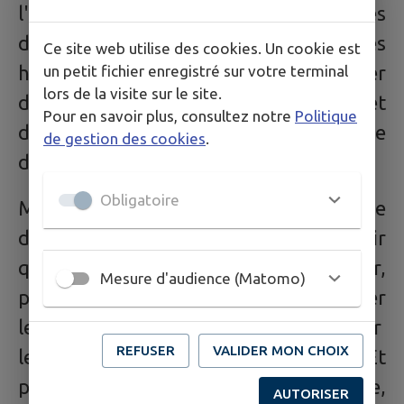
l'expression théâtrale, avec de jeunes
dames, et parfois quelques jeunes
Ce site web utilise des cookies. Un cookie est
hommes. Les sœurs ont su faire révéler
un petit fichier enregistré sur votre terminal
lors de la visite sur le site.
de véritables talents d'actrices et
Pour en savoir plus, consultez notre
Politique
d'acteurs du village, qui ont fait la une
de gestion des cookies
.
des spectacles du secteur.
Obligatoire
Mais, également, elles faisaient office
d'infirmière ; c'était une chance d'avoir
quelqu'un à domicile, pour soigner,
Mesure d'audience (Matomo)
panser, désinfecter, bander, appliquer
les cataplasmes à la moutarde, plaquer
REFUSER
VALIDER MON CHOIX
les ventouses, faire les piqures, ... Et
puis, elles vivaient dans un lieu d'écoute,
AUTORISER