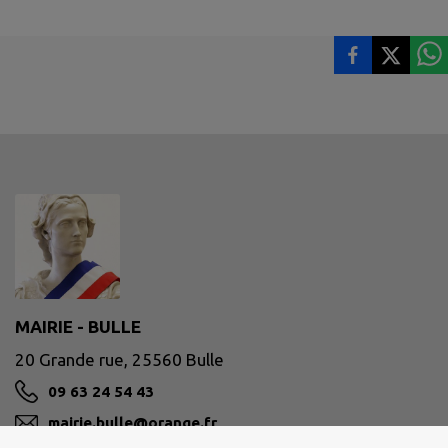
MAIRIE - BULLE
20 Grande rue, 25560 Bulle
09 63 24 54 43
mairie.bulle@orange.fr