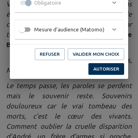
Obligatoire
Valion : Puisse ton sacrifice n’avoir pas
été inutile et avoir avancé l’heure de
cette paix si ardemment souhaitée par
Mesure d'audience (Matomo)
tous »
.
Dominique Ménétrier, Maire de
Bulle
REFUSER
VALIDER MON CHOIX
« Amis, Anciens combattants,
AUTORISER
Mesdames, Messieurs,
Le temps passe, les paroles se perdent
mais le souvenir reste. Souvenirs
douloureux car le vrai tombeau des
morts, c’est le cœur des vivants.
Comment oublier la cruelle disparition
d’André, un frère d’armes si proche,