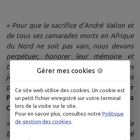
« Pour que le sacrifice d’André Valion et
de tous ses camarades morts en Afrique
du Nord ne soit pas vain, nous devons
perpétuer, honorer leur mémoire et
témoigner, notamment devant les
Gérer mes cookies 🍪
jeunes générations, de ces douloureuses
pages de l’histoire de notre pays »
Roger
Ce site web utilise des cookies. Un cookie est
Pontarlier, Président des Anciens
un petit fichier enregistré sur votre terminal
lors de la visite sur le site.
Combattants
Pour en savoir plus, consultez notre
Politique
de gestion des cookies
.
« Citons Robert Pontarlier, maire de
Bulle le jour des obsèques d’André