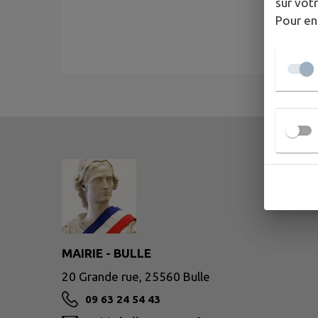
sur votr
Pour en
MAIRIE - BULLE
20 Grande rue, 25560 Bulle
09 63 24 54 43