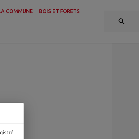
 LA COMMUNE
BOIS ET FORETS
gistré