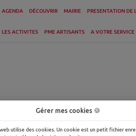
AGENDA
DÉCOUVRIR
MAIRIE
PRESENTATION DE
lle
LES ACTIVITES
PME ARTISANTS
A VOTRE SERVICE
.
Gérer mes cookies 🍪
web utilise des cookies. Un cookie est un petit fichier enre