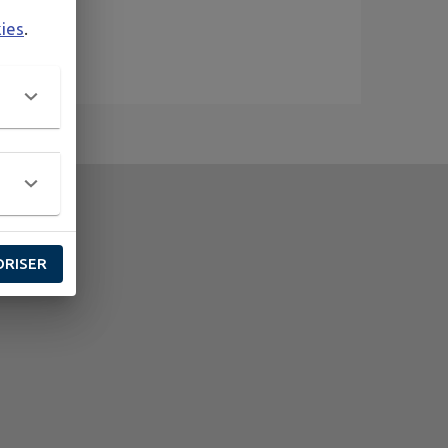
kies
.
ORISER