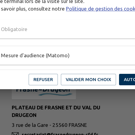
e terminal lors de la visite sur le site.
 savoir plus, consultez notre
Politique de gestion des coo
Obligatoire
Mesure d'audience (Matomo)
REFUSER
VALIDER MON CHOIX
AUT
PLATEAU DE FRASNE ET DU VAL DU
DRUGEON
3 rue de la Gare - 25560 FRASNE
secretariat@frasnedrugeon-cfd.fr