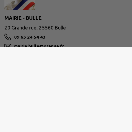
MAIRIE - BULLE
20 Grande rue, 25560 Bulle
09 63 24 54 43
mairie.bulle@orange.fr
M'Y RENDRE
www.commune-de-bulle.fr
PLATEAU DE FRASNE ET DU VAL DU DRUGEON