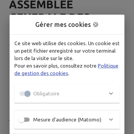
ASSEMBLEE
GENERALE DES
Gérer mes cookies 🍪
CHASSEURS
Ce site web utilise des cookies. Un cookie est
Bulle
un petit fichier enregistré sur votre terminal
lors de la visite sur le site.
INFORMATIONS PRATIQUES
Pour en savoir plus, consultez notre
Politique
de gestion des cookies
.
LIEU
Bulle
Obligatoire
DATE
Le ven. 5 juin
AG DES CHASSEURS DE L'ACCA DE BULLE
Mesure d'audience (Matomo)