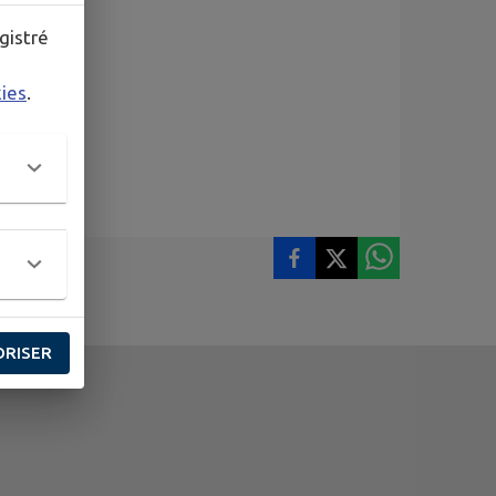
gistré
kies
.
ORISER