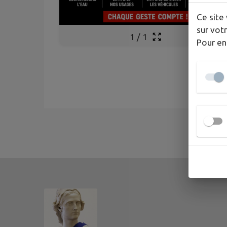
Ce site 
sur votr
1
/
1
Pour en